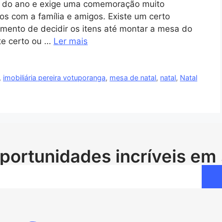
s do ano e exige uma comemoração muito
s com a família e amigos. Existe um certo
omento de decidir os itens até montar a mesa do
ste certo ou …
Ler mais
,
imobiliária pereira votuporanga
,
mesa de natal
,
natal
,
Natal
portunidades incríveis em 