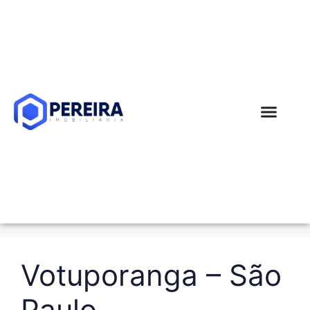
Simular Financi
Votuporanga – São
Paulo