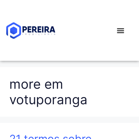
Simular Financi
more em
votuporanga
21 termos sobre