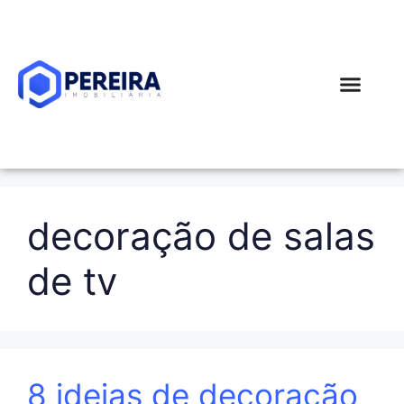
Simular Financi
decoração de salas
de tv
8 ideias de decoração